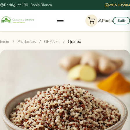
Rodriguez 190 · Bahía Blanca
2915 135964
Paola
Salir
Inicio
/
Productos
/
GRANEL
/
Quinoa