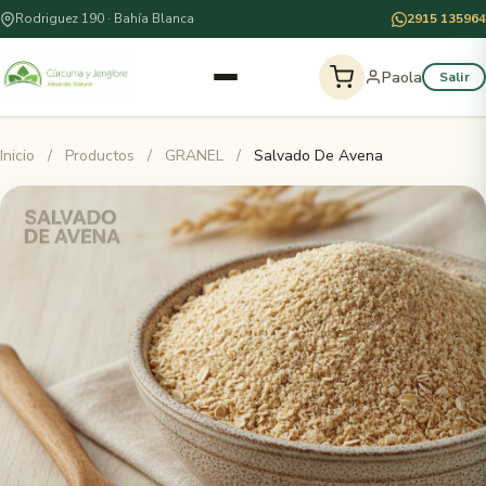
Rodriguez 190 · Bahía Blanca
2915 135964
Paola
Salir
Inicio
/
Productos
/
GRANEL
/
Salvado De Avena