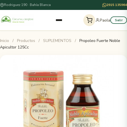
Rodriguez 190 · Bahía Blanca
2915 135964
Paola
Salir
Inicio
/
Productos
/
SUPLEMENTOS
/
Propoleo Fuerte Noble
Apicultor 125Cc