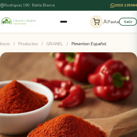
Rodriguez 190 · Bahía Blanca
2915 135964
Paola
Salir
Inicio
/
Productos
/
GRANEL
/
Pimenton Español