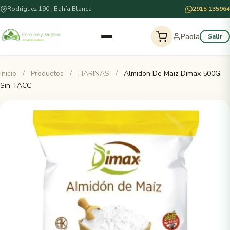
Rodriguez 190 · Bahía Blanca
2915 135964
Paola
Salir
Inicio
/
Productos
/
HARINAS
/
Almidon De Maiz Dimax 500G
Sin TACC