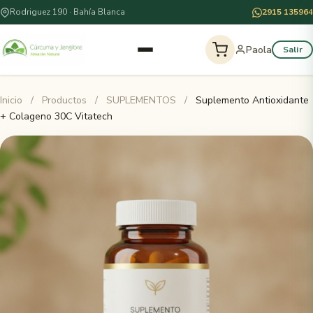
Rodriguez 190 · Bahía Blanca
2915 135964
Paola
Salir
Inicio
/
Productos
/
SUPLEMENTOS
/
Suplemento Antioxidante
+ Colageno 30C Vitatech