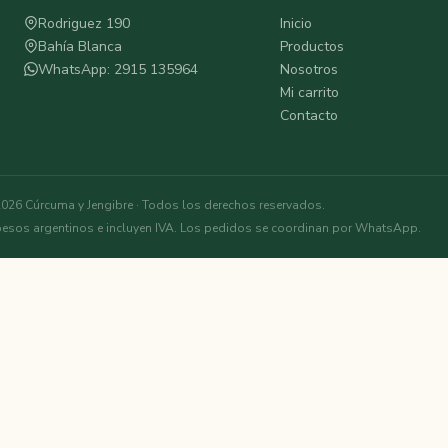
Rodriguez 190
Inicio
Bahía Blanca
Productos
WhatsApp: 2915 135964
Nosotros
Mi carrito
Contacto
026 Cúrcuma y Jengibre · Todos los derechos reservados.
pesos argentinos e incluyen IVA. Los pedidos se coordinan por WhatsApp.