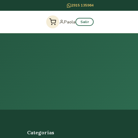
2915 135964
Paola
Salir
Categorías