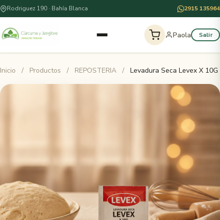
Rodriguez 190 · Bahía Blanca
2915 135964
Paola
Salir
Inicio
/
Productos
/
REPOSTERIA
/
Levadura Seca Levex X 10G