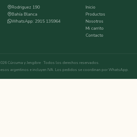
Rodriguez 190
Inicio
Bahía Blanca
Productos
WhatsApp: 2915 135964
Nosotros
Mi carrito
Contacto
026 Cúrcuma y Jengibre · Todos los derechos reservados.
pesos argentinos e incluyen IVA. Los pedidos se coordinan por WhatsApp.