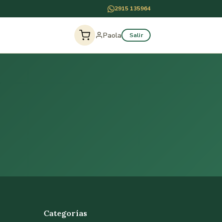
2915 135964
Paola
Salir
Categorías