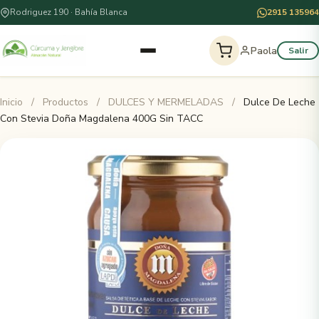
Rodriguez 190 · Bahía Blanca
2915 135964
Paola
Salir
Inicio
/
Productos
/
DULCES Y MERMELADAS
/
Dulce De Leche
Con Stevia Doña Magdalena 400G Sin TACC