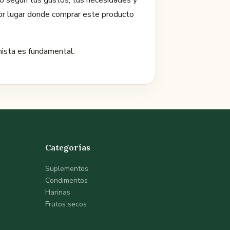
do según tus gustos, tus necesidades y
or lugar donde comprar este producto
nista es fundamental.
Categorías
Suplementos
Condimentos
Harinas
Frutos secos