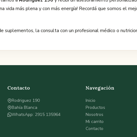
itarnos a
Rodríguez 190
y recibí un asesoramiento personaliza
una vida más plena y con más energía! Recordá que somos el mej
de suplementos, la consulta con un profesional médico o nutricio
Contacto
Navegación
Rodriguez 190
Inicio
Bahía Blanca
Productos
WhatsApp: 2915 135964
Nosotros
Mi carrito
Contacto