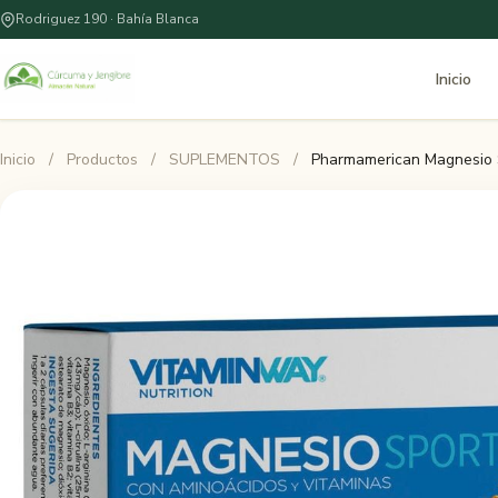
Rodriguez 190 · Bahía Blanca
Inicio
Inicio
/
Productos
/
SUPLEMENTOS
/
Pharmamerican Magnesio 