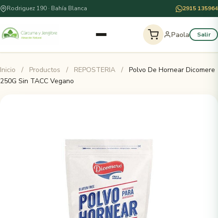
Rodriguez 190 · Bahía Blanca
2915 135964
Paola
Salir
Inicio
/
Productos
/
REPOSTERIA
/
Polvo De Hornear Dicomere
250G Sin TACC Vegano