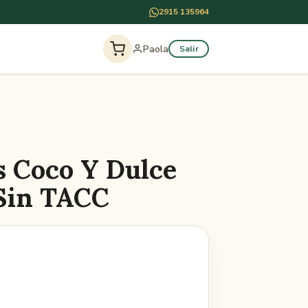
2915 135964
Paola
Salir
s Coco Y Dulce
Sin TACC