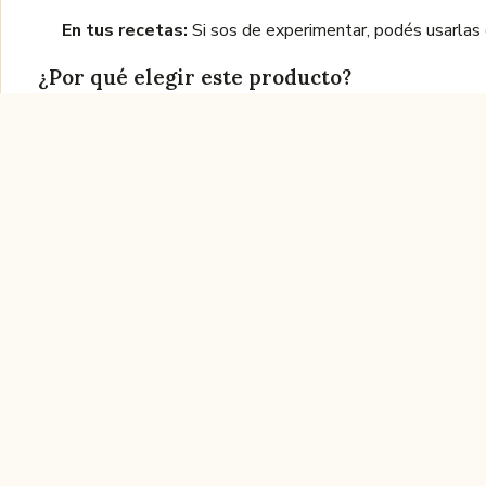
En tus recetas:
Si sos de experimentar, podés usarlas 
¿Por qué elegir este producto?
Un sabor que enamora:
La combinación de coco y dulce
Aptas para celíacos y más:
Son galletitas SIN TACC, l
quienes simplemente buscan reducir su consumo.
Practicidad y comodidad:
Vienen en un empaque resell
Un gusto pensado para vos:
Si valorás los productos 
darte ese mimo que tanto te merecés.
Preguntas frecuentes
Sabemos que al elegir un producto nuevo, siempre surgen
¿Cómo debo conservar las galletitas?
Lo ideal es gu
¿Con qué puedo combinarlas?
Son perfectas solas, p