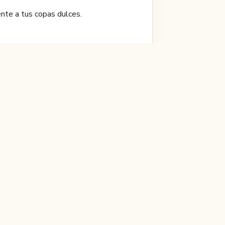
nte a tus copas dulces.
ta a un momento de placer y nostalgia.
dad al gluten, pero también para
llevarlas a donde quieras.
roc son una excelente elección para
ngan toda su frescura y crocancia.
al, o incluso desmenuzadas sobre una