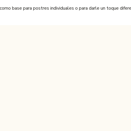
como base para postres individuales o para darle un toque difere
 de leche es un clásico que no falla. Cada mordisco te transpor
o que las hace perfectas para personas con celiaquía o sensibili
able de 200g, ideal para mantenerlas frescas por más tiempo y 
naturales, de calidad y con un sabor auténtico, las Doninas Julic
 dudas. ¡Acá te respondemos las más comunes!
ardarlas en un lugar fresco y seco, bien cerradas para que mante
ero también quedan riquísimas con un vaso de leche, yogur natur