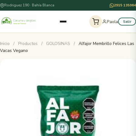
Rodriguez 190 · Bahía Blanca
2915 135964
Paola
Salir
Inicio
/
Productos
/
GOLOSINAS
/
Alfajor Membrillo Felices Las
Vacas Vegano