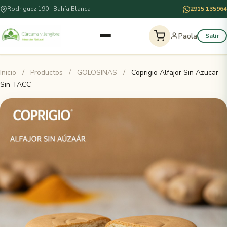
Rodriguez 190 · Bahía Blanca
2915 135964
Paola
Salir
Inicio
/
Productos
/
GOLOSINAS
/
Coprigio Alfajor Sin Azucar
Sin TACC