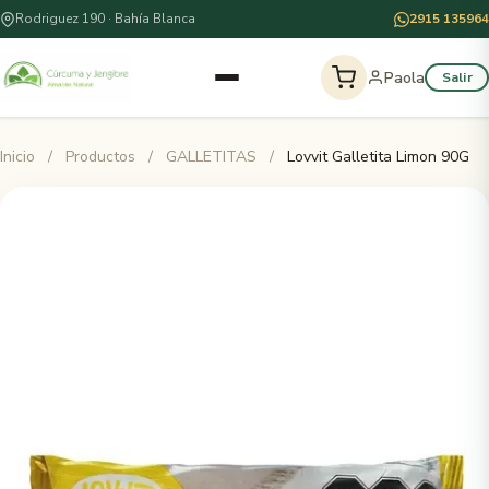
Rodriguez 190 · Bahía Blanca
2915 135964
Paola
Salir
Inicio
/
Productos
/
GALLETITAS
/
Lovvit Galletita Limon 90G