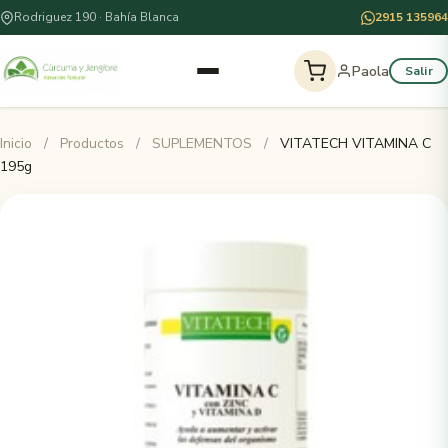
Rodriguez 190 · Bahía Blanca
2915 135964
Paola
Salir
Inicio
/
Productos
/
SUPLEMENTOS
/
VITATECH VITAMINA C
195g