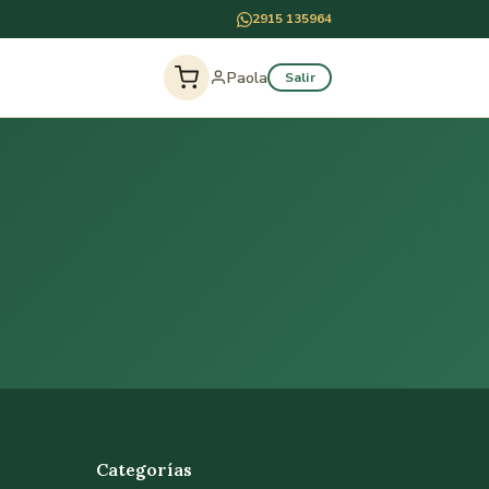
2915 135964
Paola
Salir
Categorías