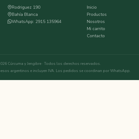
Rodriguez 190
Inicio
Bahía Blanca
Productos
WhatsApp: 2915 135964
Nosotros
Mi carrito
Contacto
026 Cúrcuma y Jengibre · Todos los derechos reservados.
pesos argentinos e incluyen IVA. Los pedidos se coordinan por WhatsApp.