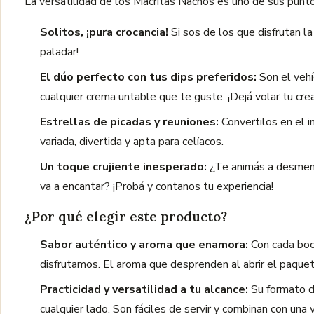
La versatilidad de los Macritas Nachos es uno de sus punto
Solitos, ¡pura crocancia!
Si sos de los que disfrutan la
paladar!
El dúo perfecto con tus dips preferidos:
Son el vehí
cualquier crema untable que te guste. ¡Dejá volar tu cre
Estrellas de picadas y reuniones:
Convertilos en el i
variada, divertida y apta para celíacos.
Un toque crujiente inesperado:
¿Te animás a desmenu
va a encantar? ¡Probá y contanos tu experiencia!
¿Por qué elegir este producto?
Sabor auténtico y aroma que enamora:
Con cada boca
disfrutamos. El aroma que desprenden al abrir el paquete
Practicidad y versatilidad a tu alcance:
Su formato de
cualquier lado. Son fáciles de servir y combinan con una