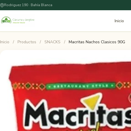
Rodriguez 190 · Bahía Blanca
Inicio
Inicio
/
Productos
/
SNACKS
/
Macritas Nachos Clasicos 90G