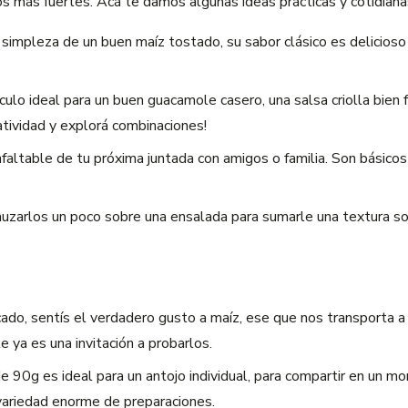
s más fuertes. Acá te damos algunas ideas prácticas y cotidiana
 simpleza de un buen maíz tostado, su sabor clásico es delicioso 
culo ideal para un buen guacamole casero, una salsa criolla bien
atividad y explorá combinaciones!
nfaltable de tu próxima juntada con amigos o familia. Son básico
zarlos un poco sobre una ensalada para sumarle una textura so
do, sentís el verdadero gusto a maíz, ese que nos transporta a
 ya es una invitación a probarlos.
 90g es ideal para un antojo individual, para compartir en un m
 variedad enorme de preparaciones.