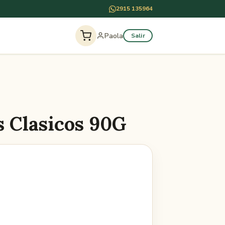
2915 135964
Paola
Salir
 Clasicos 90G