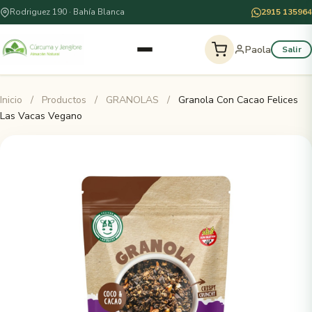
Rodriguez 190 · Bahía Blanca
2915 135964
Paola
Salir
Inicio
/
Productos
/
GRANOLAS
/
Granola Con Cacao Felices
Las Vacas Vegano