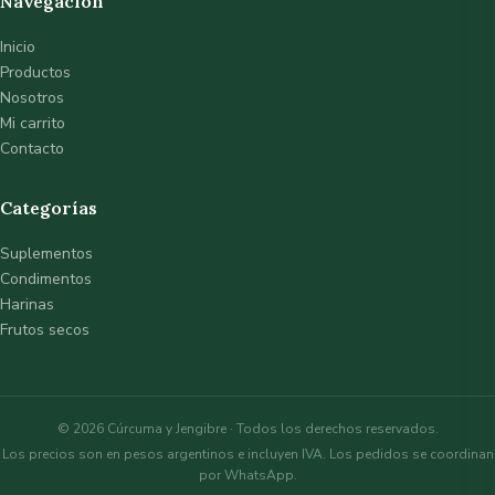
Navegación
Inicio
Productos
Nosotros
Mi carrito
Contacto
Categorías
Suplementos
Condimentos
Harinas
Frutos secos
© 2026 Cúrcuma y Jengibre · Todos los derechos reservados.
Los precios son en pesos argentinos e incluyen IVA. Los pedidos se coordinan
por WhatsApp.