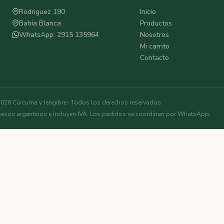
Rodriguez 190
Inicio
Bahía Blanca
Productos
WhatsApp: 2915 135964
Nosotros
Mi carrito
Contacto
026 Cúrcuma y Jengibre · Todos los derechos reservados.
pesos argentinos e incluyen IVA. Los pedidos se coordinan por WhatsApp.