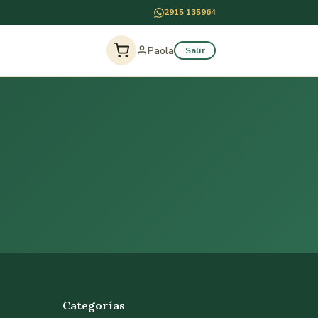
2915 135964
Paola
Salir
Categorías