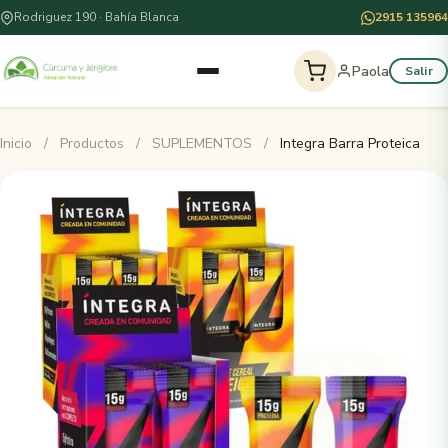
Rodriguez 190 · Bahía Blanca
2915 135964
Paola
Salir
Inicio
/
Productos
/
SUPLEMENTOS
/
Integra Barra Proteica