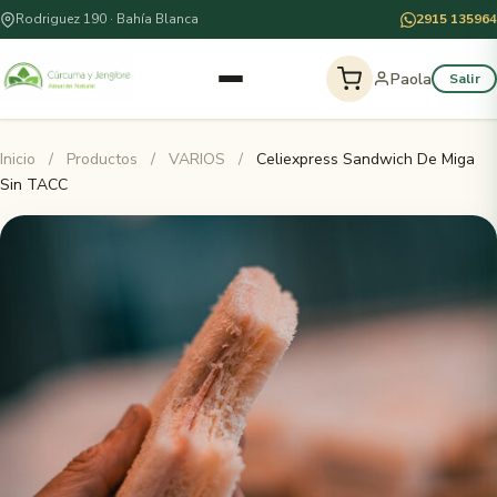
Rodriguez 190 · Bahía Blanca
2915 135964
Paola
Salir
Inicio
/
Productos
/
VARIOS
/
Celiexpress Sandwich De Miga
Sin TACC