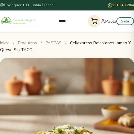
Rodriguez 190 · Bahía Blanca
2915 135964
Paola
Salir
Inicio
/
Productos
/
PASTAS
/
Celiexpress Raviolones Jamon Y
Queso Sin TACC