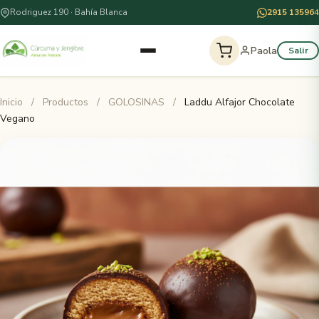
Rodriguez 190 · Bahía Blanca
2915 135964
Paola
Salir
Inicio
/
Productos
/
GOLOSINAS
/
Laddu Alfajor Chocolate
Vegano