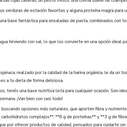
 salsas rojas caseras, un pesto fresco, una crema suave de champ
s verduras de estación favoritas y alguna proteína magra para u
n una base fantástica para ensaladas de pasta, combinados con to
ua hirviendo con sal, lo que los convierte en una opción ideal p
pinaca, realzado por la calidad de la harina orgánica, le da un t
s a tu dieta de forma deliciosa.
os, tenés una base nutritiva lista para cualquier ocasión. Son ide
 semana. ¡Van bien con casi todo!
 buscando opciones más naturales, que aporten fibra y nutrientes
carbohidratos complejos**, **8 g de proteínas** y **3 g de fibra
e por ofrecer productos de calidad, pensados para cuidarte sin 