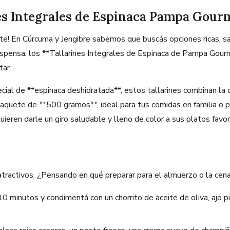
nes Integrales de Espinaca Pampa Gour
te! En Cúrcuma y Jengibre sabemos que buscás opciones ricas, sal
spensa: los **Tallarines Integrales de Espinaca de Pampa Gourm
tar.
ecial de **espinaca deshidratada**, estos tallarines combinan la
 paquete de **500 gramos**, ideal para tus comidas en familia o 
quieren darle un giro saludable y lleno de color a sus platos favor
atractivos. ¿Pensando en qué preparar para el almuerzo o la cena
10 minutos y condimentá con un chorrito de aceite de oliva, ajo 