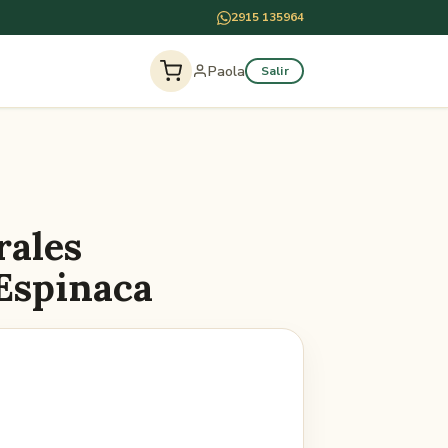
2915 135964
Paola
Salir
rales
Espinaca