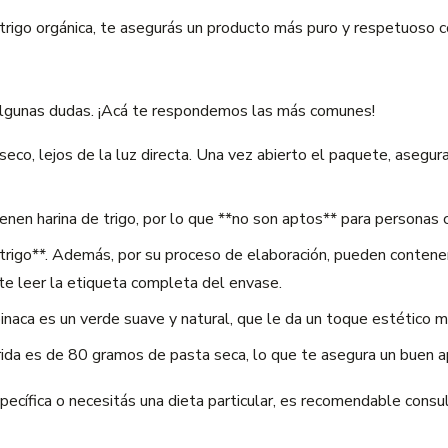
 trigo orgánica, te asegurás un producto más puro y respetuoso 
algunas dudas. ¡Acá te respondemos las más comunes!
eco, lejos de la luz directa. Una vez abierto el paquete, asegur
enen harina de trigo, por lo que **no son aptos** para personas c
trigo**. Además, por su proceso de elaboración, pueden contener 
nte leer la etiqueta completa del envase.
naca es un verde suave y natural, que le da un toque estético muy 
da es de 80 gramos de pasta seca, lo que te asegura un buen apo
ecífica o necesitás una dieta particular, es recomendable consul