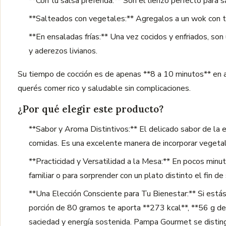
**Con tu salsa preferida:** Son el lienzo perfecto para
**Salteados con vegetales:** Agregalos a un wok con tu
**En ensaladas frías:** Una vez cocidos y enfriados, so
y aderezos livianos.
Su tiempo de cocción es de apenas **8 a 10 minutos** en ag
querés comer rico y saludable sin complicaciones.
¿Por qué elegir este producto?
**Sabor y Aroma Distintivos:** El delicado sabor de la es
comidas. Es una excelente manera de incorporar vegetale
**Practicidad y Versatilidad a la Mesa:** En pocos minut
familiar o para sorprender con un plato distinto el fin de
**Una Elección Consciente para Tu Bienestar:** Si estás
porción de 80 gramos te aporta **273 kcal**, **56 g de 
saciedad y energía sostenida. Pampa Gourmet se distingu